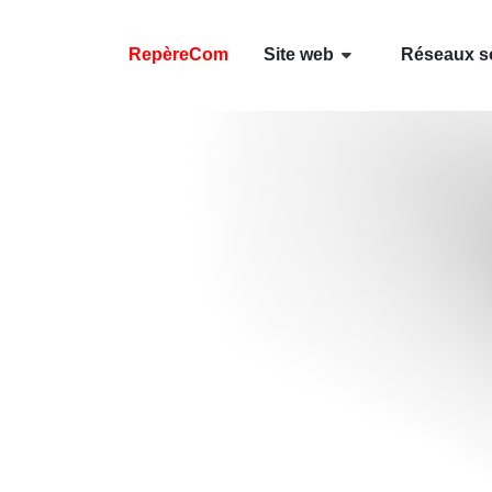
RepèreCom
Site web
Réseaux s