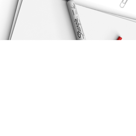
Simple et efficace, communiquons ensemble.
Sites web
|
Réseaux sociaux
|
Photos
20 ans d'expérience