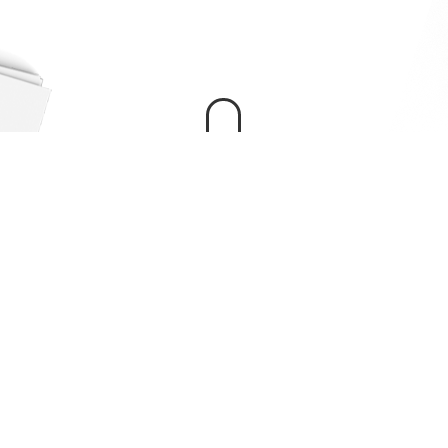
Ensemble
T